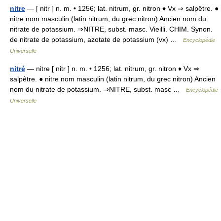
nitre
— [ nitr ] n. m. • 1256; lat. nitrum, gr. nitron ♦ Vx ⇒ salpêtre. ●
nitre nom masculin (latin nitrum, du grec nitron) Ancien nom du
nitrate de potassium. ⇒NITRE, subst. masc. Vieilli. CHIM. Synon.
de nitrate de potassium, azotate de potassium (vx) …
Encyclopédie
Universelle
nitré
— nitre [ nitr ] n. m. • 1256; lat. nitrum, gr. nitron ♦ Vx ⇒
salpêtre. ● nitre nom masculin (latin nitrum, du grec nitron) Ancien
nom du nitrate de potassium. ⇒NITRE, subst. masc …
Encyclopédie
Universelle