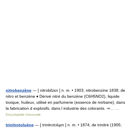
nitrobenzène
— [ nitrobɛ̃zɛn ] n. m. • 1903; nitrobenzine 1838; de
nitro et benzène ♦ Dérivé nitré du benzène (C6H5NO2), liquide
toxique, huileux, utilisé en parfumerie (essence de mirbane), dans
la fabrication d explosifs, dans l industrie des colorants. ⇒… …
Encyclopédie Universelle
trinitrotoluène
— [ trinitrotɔlɥɛn ] n. m. • 1874; de trinitré (1905;