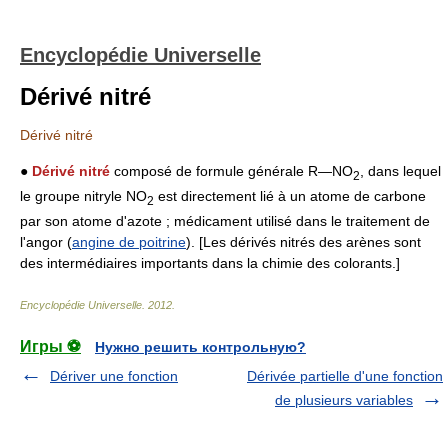
Encyclopédie Universelle
Dérivé nitré
Dérivé nitré
●
Dérivé nitré
composé de formule générale R―NO
, dans lequel
2
le groupe nitryle NO
est directement lié à un atome de carbone
2
par son atome d'azote ; médicament utilisé dans le traitement de
l'angor (
angine de poitrine
). [Les dérivés nitrés des arènes sont
des intermédiaires importants dans la chimie des colorants.]
Encyclopédie Universelle
.
2012
.
Игры ⚽
Нужно решить контрольную?
Dériver une fonction
Dérivée partielle d'une fonction
de plusieurs variables