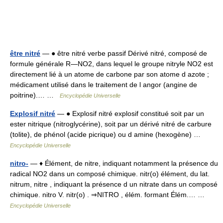
être nitré
— ● être nitré verbe passif Dérivé nitré, composé de
formule générale R―NO2, dans lequel le groupe nitryle NO2 est
directement lié à un atome de carbone par son atome d azote ;
médicament utilisé dans le traitement de l angor (angine de
poitrine).… …
Encyclopédie Universelle
Explosif nitré
— ● Explosif nitré explosif constitué soit par un
ester nitrique (nitroglycérine), soit par un dérivé nitré de carbure
(tolite), de phénol (acide picrique) ou d amine (hexogène) …
Encyclopédie Universelle
nitro-
— ♦ Élément, de nitre, indiquant notamment la présence du
radical NO2 dans un composé chimique. nitr(o) élément, du lat.
nitrum, nitre , indiquant la présence d un nitrate dans un composé
chimique. nitro V. nitr(o) . ⇒NITRO , élém. formant Élém.… …
Encyclopédie Universelle