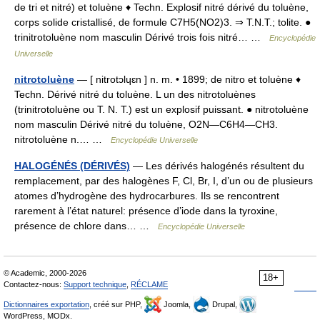
de tri et nitré) et toluène ♦ Techn. Explosif nitré dérivé du toluène,
corps solide cristallisé, de formule C7H5(NO2)3. ⇒ T.N.T.; tolite. ●
trinitrotoluène nom masculin Dérivé trois fois nitré… …
Encyclopédie
Universelle
nitrotoluène
— [ nitrotɔlɥɛn ] n. m. • 1899; de nitro et toluène ♦
Techn. Dérivé nitré du toluène. L un des nitrotoluènes
(trinitrotoluène ou T. N. T.) est un explosif puissant. ● nitrotoluène
nom masculin Dérivé nitré du toluène, O2N―C6H4―CH3.
nitrotoluène n.… …
Encyclopédie Universelle
HALOGÉNÉS (DÉRIVÉS)
— Les dérivés halogénés résultent du
remplacement, par des halogènes F, Cl, Br, I, d’un ou de plusieurs
atomes d’hydrogène des hydrocarbures. Ils se rencontrent
rarement à l’état naturel: présence d’iode dans la tyroxine,
présence de chlore dans… …
Encyclopédie Universelle
© Academic, 2000-2026
18+
Contactez-nous:
Support technique
,
RÉCLAME
Dictionnaires exportation
, créé sur PHP,
Joomla,
Drupal,
WordPress, MODx.