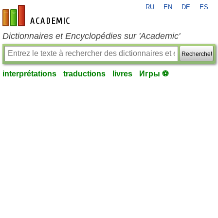
RU
EN
DE
ES
fr-academic.com
Dictionnaires et Encyclopédies sur 'Academic'
Recherche!
interprétations
traductions
livres
Игры ⚽